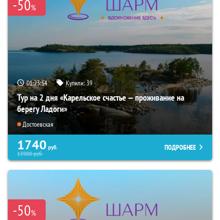
-50
%
01:23:53
Купили:
39
Тур на 2 дня «Карельское счастье — проживание на
берегу Ладоги»
Достоевская
1740
ПОДРОБНЕЕ
руб.
13900
руб.
-50
%