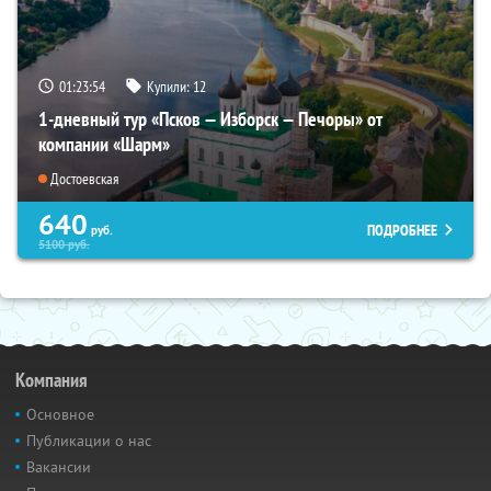
01:23:53
Купили:
12
1-дневный тур «Псков — Изборск — Печоры» от
компании «Шарм»
Достоевская
640
ПОДРОБНЕЕ
руб.
5100
руб.
Компания
Основное
Публикации о нас
Вакансии