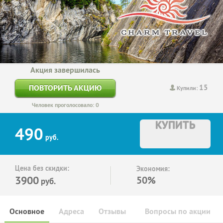
Акция завершилась
15
ПОВТОРИТЬ АКЦИЮ
Купили:
Человек проголосовало: 0
КУПИТЬ
490
руб.
Цена без скидки:
Экономия:
3900
50%
руб.
Основное
Адреса
Отзывы
Вопросы по акции