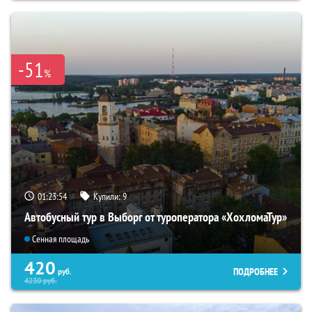
-51
%
01:23:53
Купили:
9
Автобусный тур в Выборг от туроператора «ХохломаТур»
Сенная площадь
420
ПОДРОБНЕЕ
руб.
4230
руб.