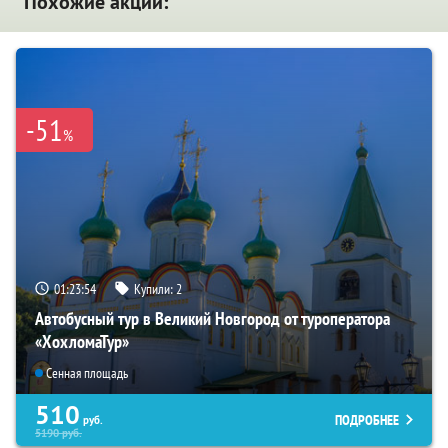
Похожие акции:
-51
%
01:23:53
Купили:
2
Автобусный тур в Великий Новгород от туроператора
«ХохломаТур»
Сенная площадь
510
ПОДРОБНЕЕ
руб.
5190
руб.