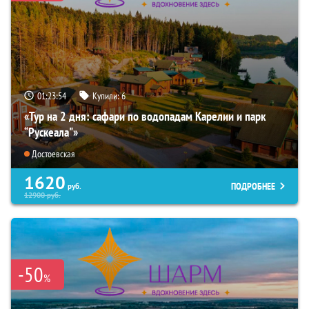
01:23:53
Купили:
6
«Тур на 2 дня: сафари по водопадам Карелии и парк
“Рускеала"»
Достоевская
1620
ПОДРОБНЕЕ
руб.
12900
руб.
-50
%