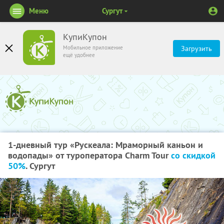
Меню
Сургут
КупиКупон
Мобильное приложение
Загрузить
ещё удобнее
1-дневный тур «Рускеала: Мраморный каньон и
водопады» от туроператора Charm Tour
со скидкой
50%
. Сургут