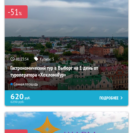
-51
%
01:23:53
Купили:
5
Гастрономический тур в Выборг на 1 день от
туроператора «ХохломаТур»
Сенная площадь
620
ПОДРОБНЕЕ
руб.
6290
руб.