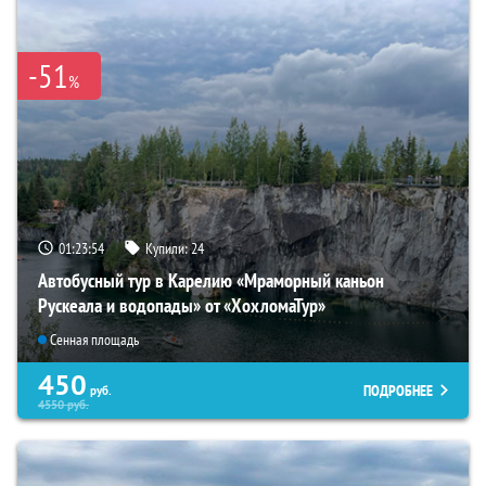
-51
%
01:23:53
Купили:
24
Автобусный тур в Карелию «Мраморный каньон
Рускеала и водопады» от «ХохломаТур»
Сенная площадь
450
ПОДРОБНЕЕ
руб.
4550
руб.