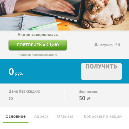
Акция завершилась
43
ПОВТОРИТЬ АКЦИЮ
Получили:
Человек проголосовало: 0
ПОЛУЧИТЬ
0
руб.
Цена без скидки:
Экономия:
∞
50
%
Основное
Адреса
Отзывы
Вопросы по акции