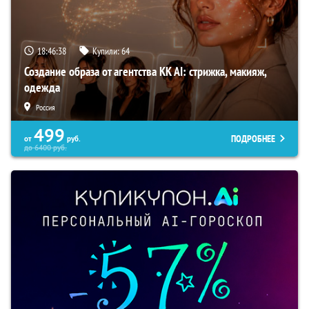
18:46:37
Купили:
64
Создание образа от агентства KK AI: стрижка, макияж,
одежда
Россия
499
ПОДРОБНЕЕ
от
руб.
до
6400
руб.