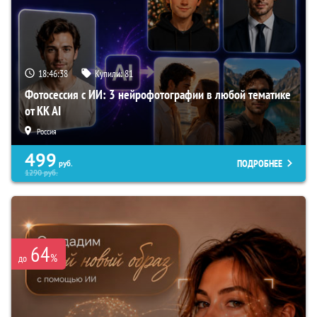
18:46:37
Купили:
81
Фотосессия с ИИ: 3 нейрофотографии в любой тематике
от KK AI
Россия
499
ПОДРОБНЕЕ
руб.
1290
руб.
64
%
до