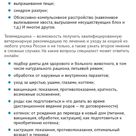
выпрашивание пищи;
синдром разлуки;
Обсессивно-компульсивное расстройство (навязчивое
вылизывание хвоста, выгрызание несуществующих блох и
т.д.) И многое другое.
Телемедицина — возможность получить квалифицированную
ветеринарную рекомендацию по лечению и уходу за кошкой из
любого уголка России и не только, а также узнать второе мнение
в сложных случаях. На какие вопросы специалист может ответить
онлайн:
подбор диеты для здорового и больного животного, в том
числе натурального рациона, питьевой режим;
обработки от наружных и внутренних паразитов;
уход за шерстью, ушами, глазами, когтями;
вакцинация: показания, противопоказания, кратность,
возможные осложнения;
роды: как подготовиться и что делать во время
(дистанционное ведение родов — по договоренности)
котенок: от рождения до переезда в новый дом (питание,
вакцинация, обработки, кастрация), как подготовиться к
приобретению котенка;
кастрация: показания, противопоказания, оптимальный
возраст и техника;